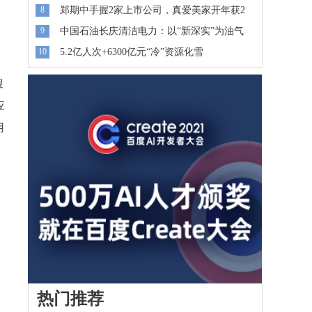
8
郑期中手握2家上市公司，真爱美家开年获2
9
中国石油长庆清洁电力：以“新深实”为油气
10
5.2亿人次+6300亿元“冷”资源化雪
搜
应
用
热门推荐