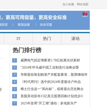
加入收藏
网站地图
IT
热门
滚动
热门排行榜
1
威腾电气拟定增募资5.78亿拓展光伏新材
2
“2024年毕马威中国工业制造行业峰会暨
3
华斯股份筹划购资产并配套募资，股票继续停
4
《时代周刊》选中的2024年度最佳户外品
5
稀土行业这一“风向标”，或将退出历史舞台
开
6
美股异动宣布15亿美元股票回购计划优步U
7
2025年首周“开工潮”涌动：多地新兴产