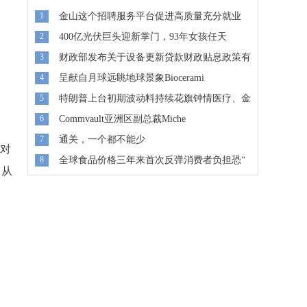
1
金山这个招聘服务平台促进高质量充分就业
2
400亿光伏巨头迎新掌门，93年女孩任天
3
财政部发布关于设备更新贷款财政贴息政策有
4
呈献自月球远眺地球景象Biocerami
5
特朗普上台初期波动料持续花旗钟情医疗、金
6
Commvault亚洲区副总裁Miche
7
通关，一个都不能少
、对
8
全球食品价格三年来首次反弹消费者负担恐“
，从